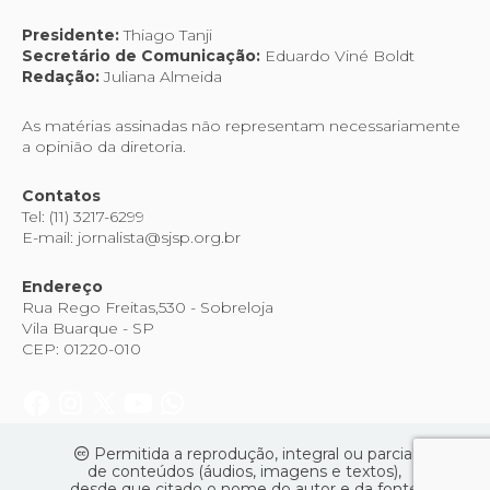
Presidente:
Thiago Tanji
Secretário de Comunicação:
Eduardo Viné Boldt
Redação:
Juliana Almeida
As matérias assinadas não representam necessariamente
a opinião da diretoria.
Contatos
Tel: (11) 3217-6299
E-mail: jornalista@sjsp.org.br
Endereço
Rua Rego Freitas,530 - Sobreloja
Vila Buarque - SP
CEP: 01220-010
Permitida a reprodução, integral ou parcial
de conteúdos (áudios, imagens e textos),
desde que citado o nome do autor e da fonte