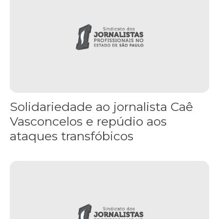
Solidariedade ao jornalista Caê
Vasconcelos e repúdio aos
ataques transfóbicos
“Funeral para toda Gaza” — enquanto o Conselho da Paz criado por