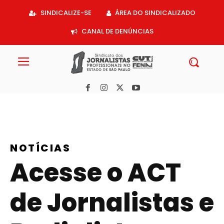
Acessar
SINDICALIZE-SE
ÁREA DO SINDICALIZADO
o
conteúdo
CANAL DE DENÚNCIAS
NOTÍCIAS
Acesse o ACT
de Jornalistas e