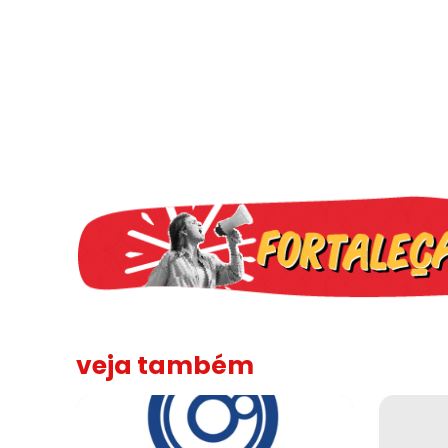
veja também
Sindicato leva reivindicações à TV TEM, denunciada de 
FNDC aprov