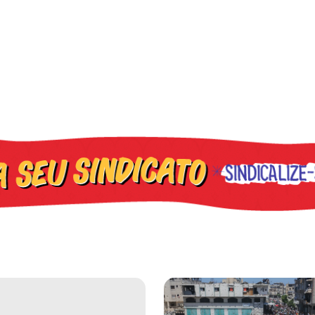
cometer irregularidades
a plataforma de 20 pontos para as eleições 2026 durante 27ª Plená
Gaza realiza funeral coletivo de