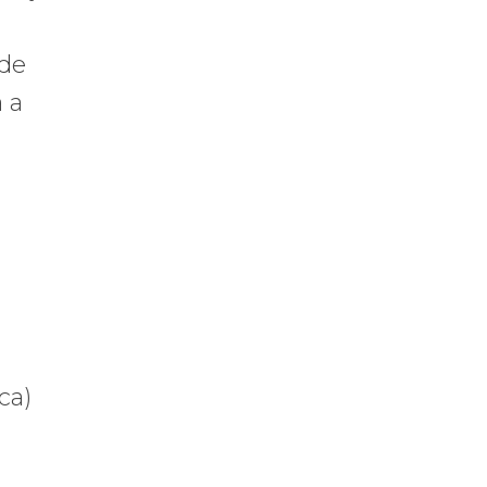
 de
 a
ca)