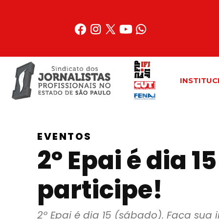
Acessar
o
conteúdo
INSTITUC
EVENTOS
2º Epai é dia 
participe!
2º Epai é dia 15 (sábado). Faça sua i