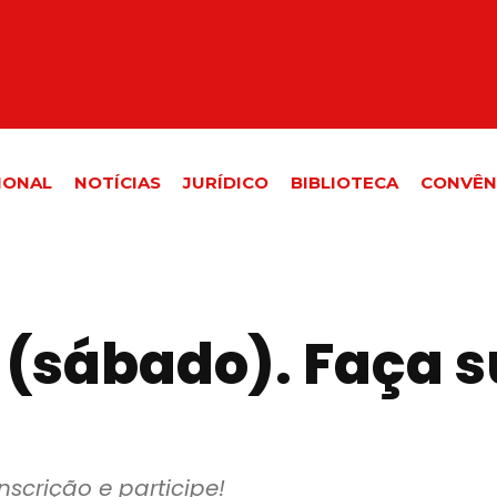
IONAL
NOTÍCIAS
JURÍDICO
BIBLIOTECA
CONVÊN
15 (sábado). Faça 
nscrição e participe!