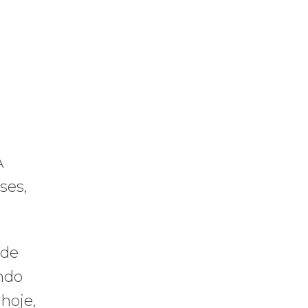
A
ses,
 de
ando
hoje,