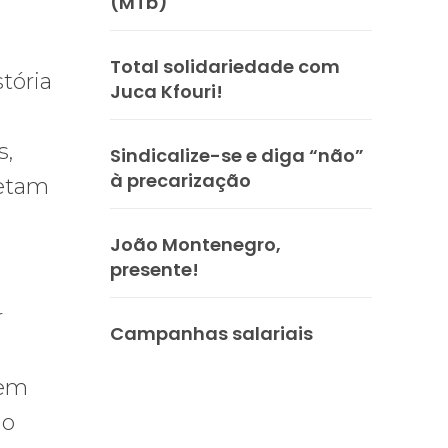
(MTb)
Total solidariedade com
tória
Juca Kfouri!
s,
Sindicalize-se e diga “não”
à precarização
fetam
João Montenegro,
presente!
r
Campanhas salariais
 em
lo