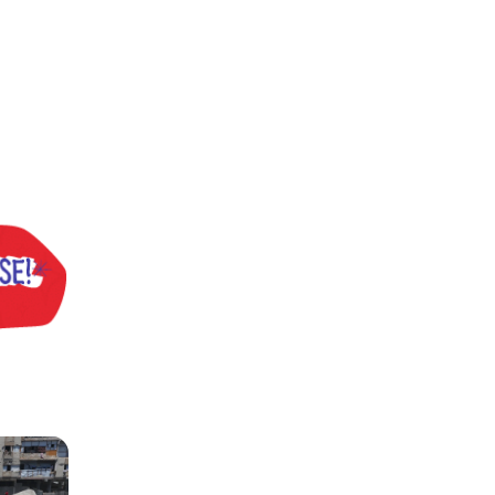
ria Nacional
 112 pessoas assassinadas por Israel em 2023, num único ataque aér