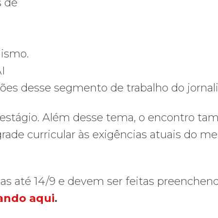
s de
lismo.
AI
ões desse segmento de trabalho do jornali
o estágio. Além desse tema, o encontro t
rade curricular às exigências atuais do m
rtas até 14/9 e devem ser feitas preenchen
cando aqui
.