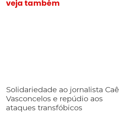
veja também
Solidariedade ao jornalista Caê Vasconcelos e repúdio aos ataque
Solidariedade ao jornalista Caê
Vasconcelos e repúdio aos
ataques transfóbicos
“Funeral para toda Gaza” — enquanto o Conselho da Paz criado por