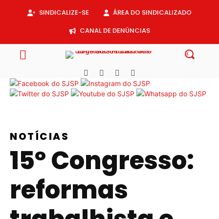
Acessar
SINDICALIZE-SE
ÁREA DO SINDICALIZADO
o
conteúdo
CANAL DE DENÚNCIAS
NOTÍCIAS
15º Congresso:
reformas