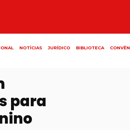
IONAL
NOTÍCIAS
JURÍDICO
BIBLIOTECA
CONVÊN
m
es para
nino