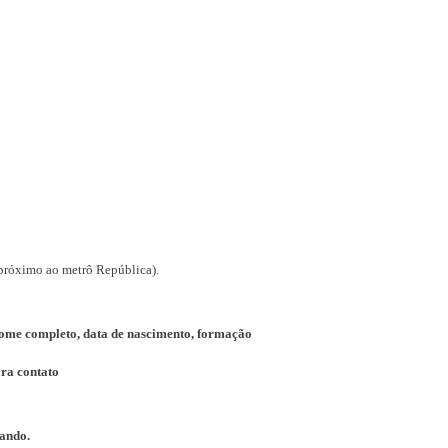
 (próximo ao metrô República).
 nome completo, data de nascimento, formação
ara contato
sando.