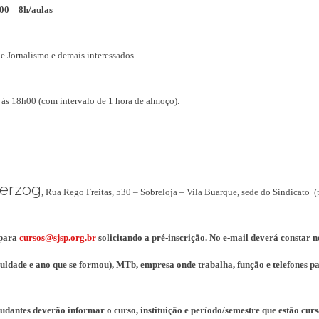
00 – 8h/aulas
de Jornalismo e demais interessados.
às 18h00 (com intervalo de 1 hora de almoço).
Herzog
, Rua Rego Freitas, 530 – Sobreloja – Vila Buarque, sede do Sindicato
 para
cursos@sjsp.org.br
solicitando a pré-inscrição. No e-mail deverá constar
culdade e ano que se formou), MTb, empresa onde trabalha, função e telefones p
tudantes deverão informar o curso, instituição e período/semestre que estão cur