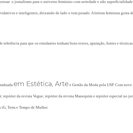
pensar o jornalismo para o universo feminino com seriedade e não superficialidade.
idativos e inteligentes, deixando de lado o tom pesado. A leitora feminina gosta de 
 referência para que os estudantes tenham bons textos, apuração, fontes e técnicas
em Estética, Arte
graduada
e Gestão da Moda pela USP. Com nove an
; repórter da revista Vogue; repórter da revista Manequim e repórter especial no j
s iG, Terra e Tempo de Mulher.