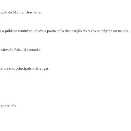
ção da Mulher Brasileira
blico feminino: desde a pauta até a disposição do texto na página ou no site.
sites do País e do mundo.
os e as principais diferenças.
 conteúdo