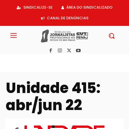
Acessar
SINDICALIZE-SE
ÁREA DO SINDICALIZADO
o
conteúdo
CANAL DE DENÚNCIAS
Unidade 415:
abr/jun 22