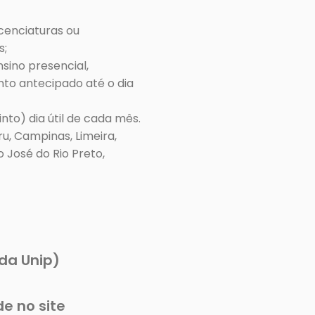
cenciaturas ou 
;

ino presencial, 
to antecipado até o dia 
o) dia útil de cada mês.

, Campinas, Limeira, 
 José do Rio Preto, 
 da Unip)
e no site