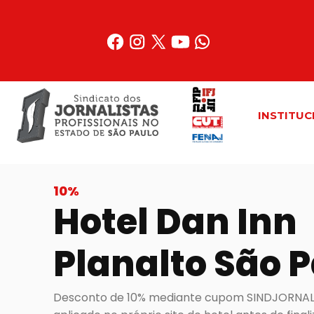
Acessar
o
conteúdo
INSTITUC
10%
Hotel Dan Inn
Planalto São 
Desconto de 10% mediante cupom SINDJORNALI