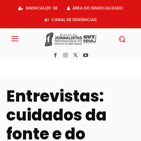
Acessar
SINDICALIZE-SE
ÁREA DO SINDICALIZADO
o
conteúdo
CANAL DE DENÚNCIAS
Entrevistas:
cuidados da
fonte e do