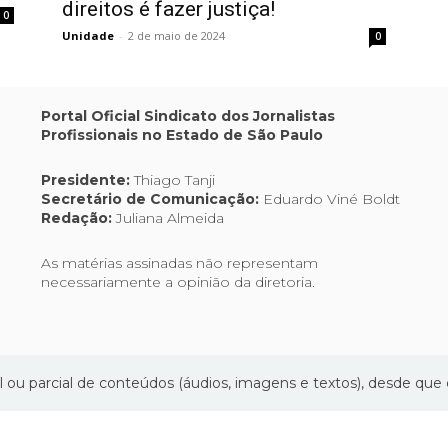
direitos é fazer justiça!
e
0
retomar
Unidade
-
2 de maio de 2024
0
direitos
é
fazer
Portal Oficial Sindicato dos Jornalistas
justiça!
Profissionais no Estado de São Paulo
Presidente:
Thiago Tanji
Secretário de Comunicação:
Eduardo Viné Boldt
Redação:
Juliana Almeida
As matérias assinadas não representam
necessariamente a opinião da diretoria.
l ou parcial de conteúdos (áudios, imagens e textos), desde que