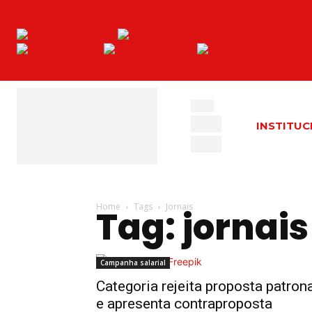
INSTITUC
Home
Tags
Jornais
Tag: jornais
Campanha salarial
Categoria rejeita proposta patronal e apresent
Categoria
Categoria rejeita proposta patron
rejeita
e apresenta contraproposta
proposta