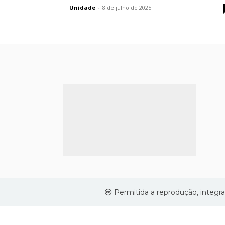
patronal
Unidade
-
8 de julho de 2025
e
apresenta
contraproposta
Permitida a reprodução, integra