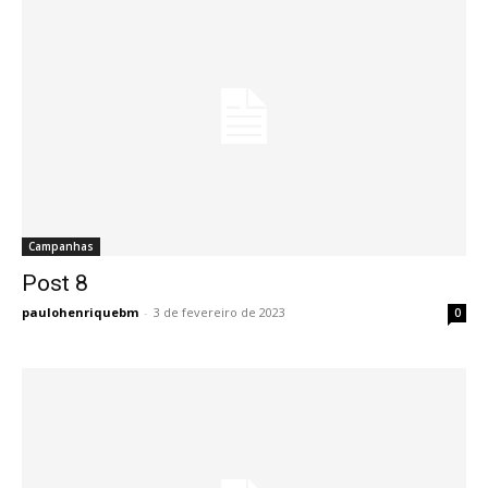
Campanhas
Post 8
Post 8
paulohenriquebm
-
3 de fevereiro de 2023
0