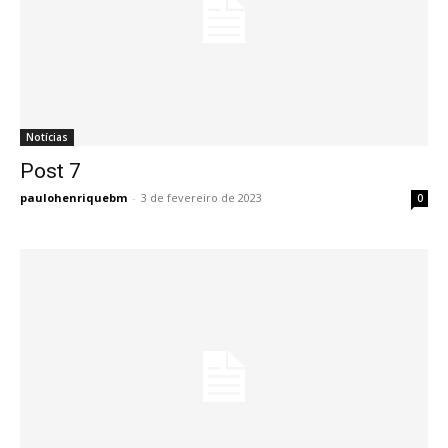
Notícias
Post 7
Post 7
paulohenriquebm
-
3 de fevereiro de 2023
0