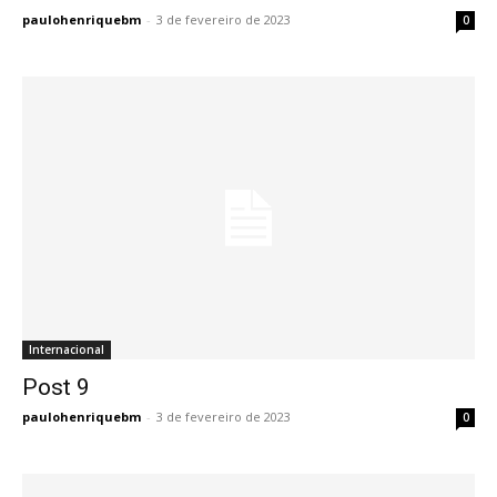
paulohenriquebm
-
3 de fevereiro de 2023
0
Internacional
Post 9
Post 9
paulohenriquebm
-
3 de fevereiro de 2023
0