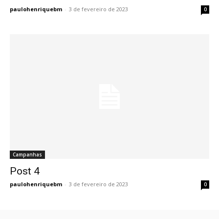
paulohenriquebm
-
3 de fevereiro de 2023
0
Campanhas
Post 4
Post 4
paulohenriquebm
-
3 de fevereiro de 2023
0