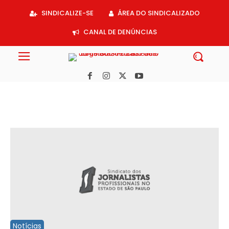
Acessar
SINDICALIZE-SE
ÁREA DO SINDICALIZADO
o
conteúdo
CANAL DE DENÚNCIAS
TJ-SP ratifica decisão e mantém “Falha de São Paulo” fora do ar
Notícias