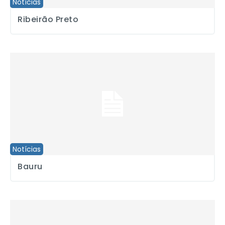
Notícias
Ribeirão Preto
Bauru
Notícias
Bauru
Vitória em Marília: Jornalistas demitidos devem ser pagos em 30 