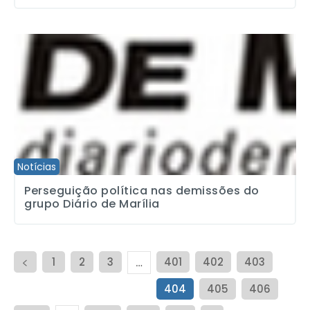
Perseguição política nas demissões do grupo Diário de Marília
Notícias
Perseguição política nas demissões do
grupo Diário de Marília
1
2
3
401
402
403
…
404
405
406