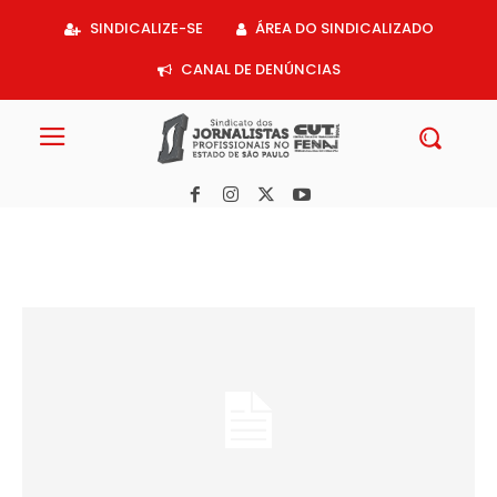
Acessar
SINDICALIZE-SE
ÁREA DO SINDICALIZADO
o
conteúdo
CANAL DE DENÚNCIAS
Vale do Paraíba: Nota de falecimento