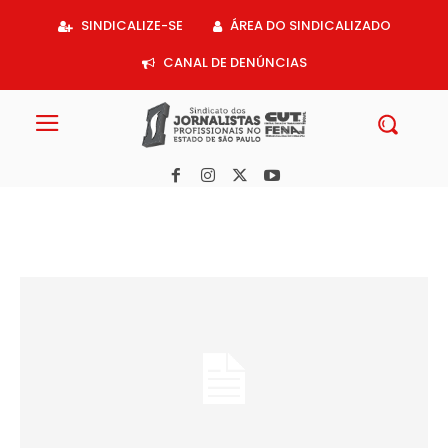
Acessar
SINDICALIZE-SE
ÁREA DO SINDICALIZADO
o
conteúdo
CANAL DE DENÚNCIAS
Vitória: Por ação do Sindicato, Bloomberg reconhece jornalistas