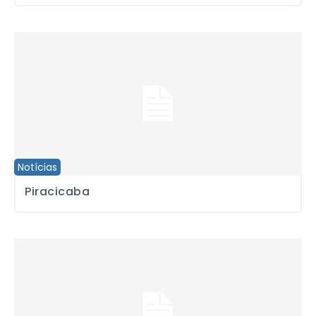
Piracicaba
Notícias
Piracicaba
Saúde dos profissionais de imagem em debate no Sindicato