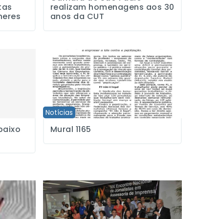
tas
realizam homenagens aos 30
heres
anos da CUT
L 4.330!
Mural 1165
Notícias
baixo
Mural 1165
ição” de trabalhadores na TV ALESP
XIX ENJAI: Jornalistas aprovam carta do Rio e nova di