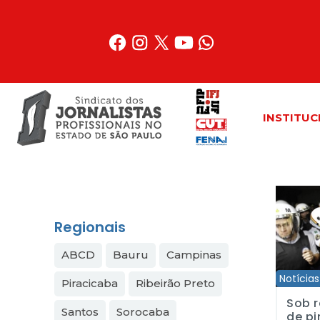
Acessar
o
conteúdo
INSTITUC
Sob repre
Regionais
ABCD
Bauru
Campinas
Notícias
Piracicaba
Ribeirão Preto
Sob r
Santos
Sorocaba
de p