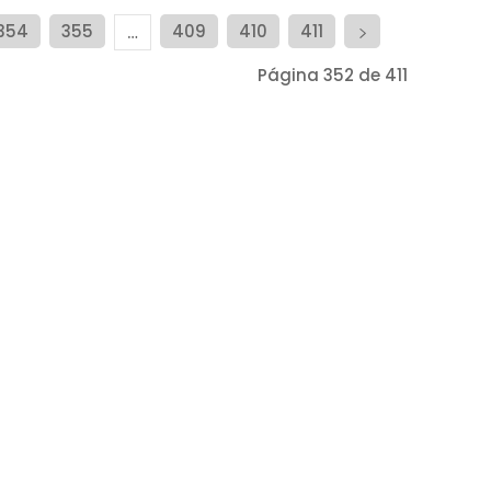
354
355
409
410
411
…
Página 352 de 411