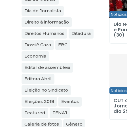
Dia do Jornalista
Notícias
Direito à informação
Dia N
e Par
Direitos Humanos
Ditadura
(30)
Dossiê Gaza
EBC
Economia
CUT celeb
Edital de assembleia
Editora Abril
Eleição no Sindicato
Notícias
CUT 
Eleições 2018
Eventos
Jorna
dia 2
Featured
FENAJ
Galeria de fotos
Gênero