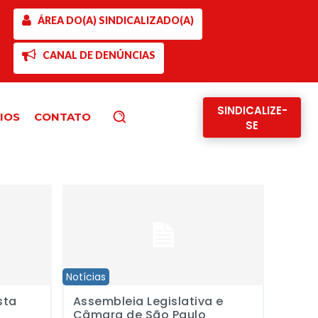
ÁREA DO(A) SINDICALIZADO(A)
CANAL DE DENÚNCIAS
SINDICALIZE-
IOS
CONTATO
Pesquisar
SE
erceirização
u encontro internacional de ativistas pelos direitos das mulheres
Assembleia Legislativa e Câmara de São Paulo reali
Notícias
sta
Assembleia Legislativa e
Câmara de São Paulo