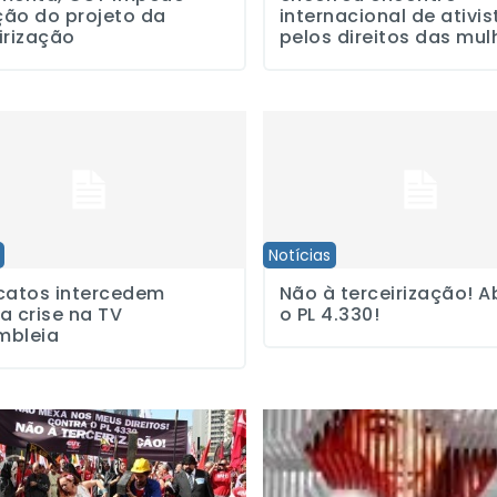
ão do projeto da
internacional de ativis
irização
pelos direitos das mul
s intercedem contra crise na TV Assembleia
Não à terceirização! Abaixo o P
Notícias
catos intercedem
Não à terceirização! A
a crise na TV
o PL 4.330!
mbleia
nal de Mobilização e Paralisação é nesta sexta (30)
SJSP protesta contra “substitu