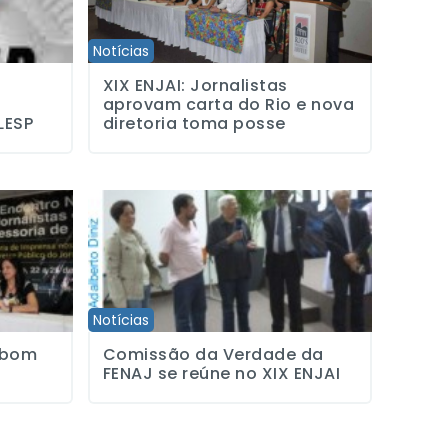
Notícias
XIX ENJAI: Jornalistas
aprovam carta do Rio e nova
LESP
diretoria toma posse
do Enjai
Comissão da Verdade da FENAJ se reúne no XIX ENJA
Notícias
o bom
Comissão da Verdade da
FENAJ se reúne no XIX ENJAI