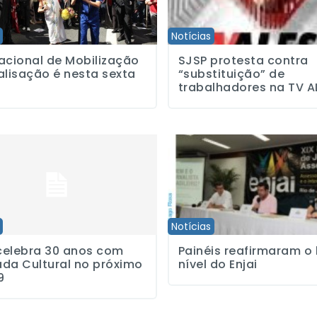
Notícias
acional de Mobilização
SJSP protesta contra
alisação é nesta sexta
“substituição” de
trabalhadores na TV A
ra 30 anos com Jornada Cultural no próximo dia 29
Painéis reafirmaram o bom nível 
Notícias
celebra 30 anos com
Painéis reafirmaram 
da Cultural no próximo
nível do Enjai
9