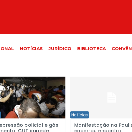
IONAL
NOTÍCIAS
JURÍDICO
BIBLIOTECA
CONVÊN
ssão policial e gás de pimenta, CUT impede votação do projeto da t
Manifestação na Paulista encerro
Notícias
epressão policial e gás
Manifestação na Pauli
imenta, CUT impede
encerrou encontro