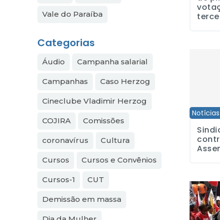
votaç
Vale do Paraíba
terce
Categorias
Sindicato
Áudio
Campanha salarial
Campanhas
Caso Herzog
Cineclube Vladimir Herzog
Notícias
COJIRA
Comissões
Sindi
contr
coronavírus
Cultura
Asse
Cursos
Cursos e Convênios
Cursos-1
CUT
Dia Nacio
Demissão em massa
Dia da Mulher