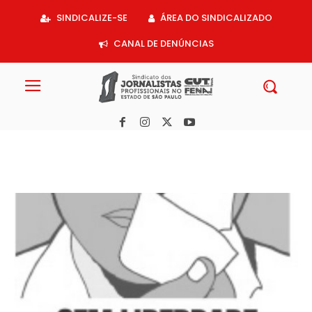
Acessar
SINDICALIZE-SE
ÁREA DO SINDICALIZADO
o
conteúdo
CANAL DE DENÚNCIAS
SJSP repudia agressão da Tropa de Choque à repórter de O Glo