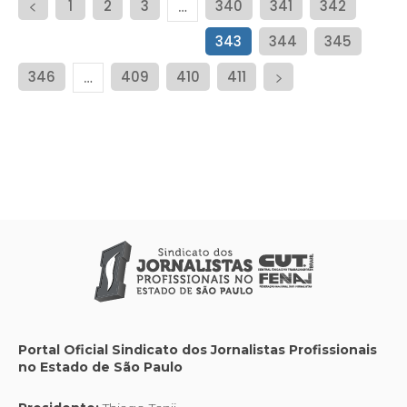
1
2
3
340
341
342
…
343
344
345
346
409
410
411
…
Portal Oficial Sindicato dos Jornalistas Profissionais
no Estado de São Paulo