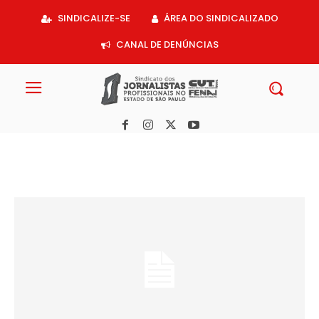
Acessar
SINDICALIZE-SE
ÁREA DO SINDICALIZADO
o
conteúdo
CANAL DE DENÚNCIAS
SJSP vai à Justiça contra “home office” implantada no Bom Dia