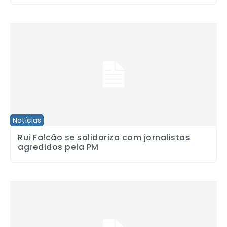
Rui Falcão se solidariza com jornalistas agredidos pela PM
Notícias
Rui Falcão se solidariza com jornalistas
agredidos pela PM
Campanha Salarial de Rádio e TV será deflagrada dia 5 de nove