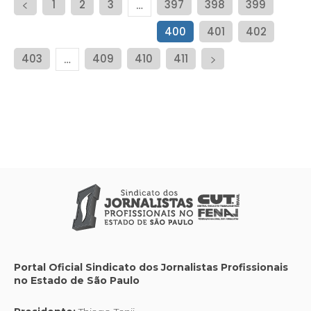
1
2
3
397
398
399
…
400
401
402
403
409
410
411
…
Portal Oficial Sindicato dos Jornalistas Profissionais
no Estado de São Paulo