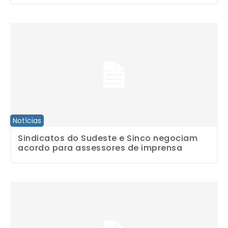
Sindicatos do Sudeste e Sinco negociam acordo para assessores
Notícias
Sindicatos do Sudeste e Sinco negociam
acordo para assessores de imprensa
Oficina de Redes Sociais no Sindicato desperta grande interesse