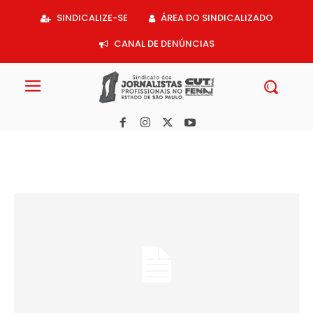
Acessar
SINDICALIZE-SE
ÁREA DO SINDICALIZADO
o
conteúdo
CANAL DE DENÚNCIAS
Congresso Estadual: Jornalistas debatem teses