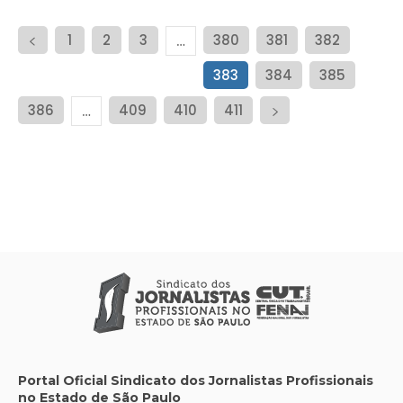
1
2
3
380
381
382
…
383
384
385
386
409
410
411
…
Portal Oficial Sindicato dos Jornalistas Profissionais
no Estado de São Paulo