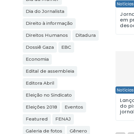
Notícias
Dia do Jornalista
Jorna
em p
Direito à informação
deso
Direitos Humanos
Ditadura
Dossiê Gaza
EBC
Lançada a
Economia
Edital de assembleia
Editora Abril
Notícias
Eleição no Sindicato
Lanç
do pi
Eleições 2018
Eventos
jorna
Featured
FENAJ
Galeria de fotos
Gênero