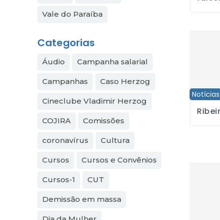
Vale do Paraíba
Ribeirão 
Categorias
Áudio
Campanha salarial
Campanhas
Caso Herzog
Notícias
Cineclube Vladimir Herzog
Ribei
COJIRA
Comissões
coronavírus
Cultura
Cursos
Cursos e Convênios
Jornalist
Cursos-1
CUT
Demissão em massa
Dia da Mulher