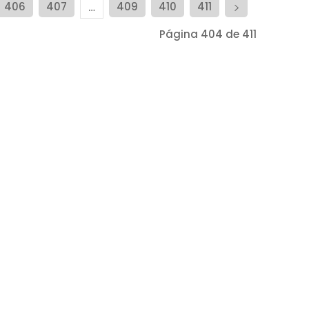
406
407
409
410
411
…
Página 404 de 411