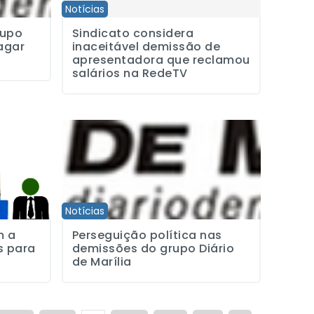
Notícias
rupo
Sindicato considera
agar
inaceitável demissão de
apresentadora que reclamou
salários na RedeTV
o da Editora Três para discutir demissões
Perseguição política nas demissões do grupo Diário de 
Notícias
m a
Perseguição política nas
s para
demissões do grupo Diário
de Marília