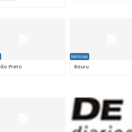
Preto
Bauru
Notícias
rão Preto
Bauru
as temem violência em processo de desocupação de Pinheirinho
Sindicato pressiona grupo CMN 