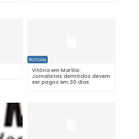
Vitória em Marília: Jornalistas demitidos devem ser pa
Notícias
Vitória em Marília:
Jornalistas demitidos devem
ser pagos em 30 dias
de Marília para pagar demitidos
Sindicato considera inaceitável demissão de apresent