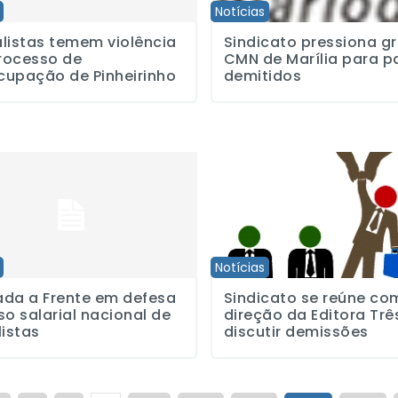
Notícias
listas temem violência
Sindicato pressiona g
rocesso de
CMN de Marília para p
cupação de Pinheirinho
demitidos
 Frente em defesa do piso salarial nacional de jornalistas
Sindicato se reúne com a direçã
Notícias
ada a Frente em defesa
Sindicato se reúne co
so salarial nacional de
direção da Editora Trê
listas
discutir demissões