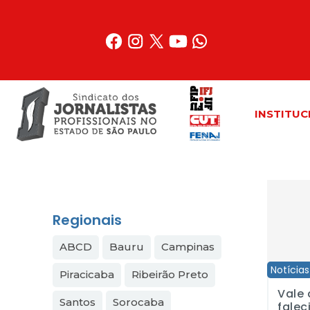
Acessar
o
conteúdo
INSTITUC
Vale do P
Regionais
ABCD
Bauru
Campinas
Notícias
Piracicaba
Ribeirão Preto
Vale 
Santos
Sorocaba
fale