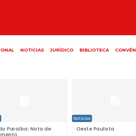
IONAL
NOTÍCIAS
JURÍDICO
BIBLIOTECA
CONVÊN
araíba: Nota de falecimento
Oeste Paulista
Notícias
do Paraíba: Nota de
Oeste Paulista
cimento