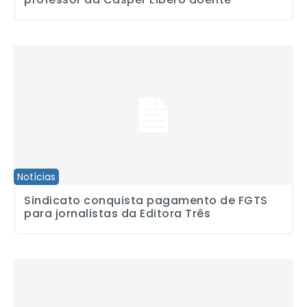
Sindicato conquista pagamento de FGTS para jornalistas da Edito
Notícias
Sindicato conquista pagamento de FGTS
para jornalistas da Editora Três
Taubaté: Sindicato repudia agressão a repórter pelo prefeito