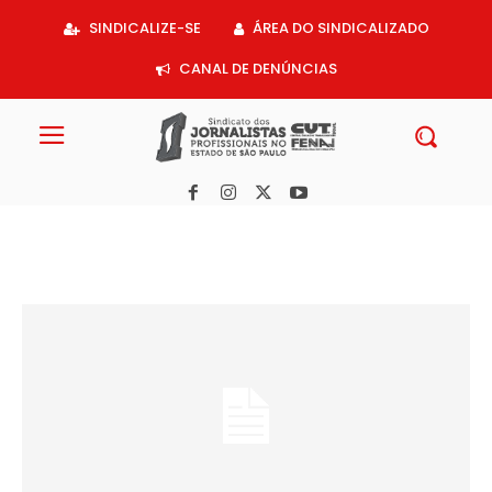
Acessar
SINDICALIZE-SE
ÁREA DO SINDICALIZADO
o
conteúdo
CANAL DE DENÚNCIAS
Veja o roteiro das urnas nas eleições do Sindicato