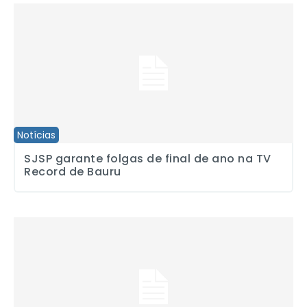
SJSP garante folgas de final de ano na TV Record de Bauru
Notícias
SJSP garante folgas de final de ano na TV
Record de Bauru
Novo secretário de Segurança começa mal e defende uso da bal