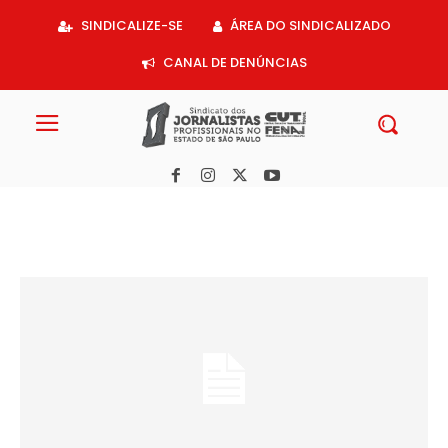
Acessar
SINDICALIZE-SE
ÁREA DO SINDICALIZADO
o
conteúdo
CANAL DE DENÚNCIAS
Memória da imprensa negra é relembrada em páginas de jornal