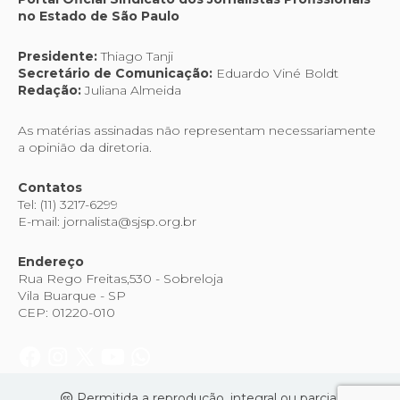
no Estado de São Paulo
ATENÇÃO, JORNALISTAS DE
RÁDIO E TV DO ESTADO DE SP!
00:54
Presidente:
Thiago Tanji
Debate sobre necropolítica e
Secretário de Comunicação:
Eduardo Viné Boldt
comunicação
Redação:
Juliana Almeida
02:47:10
As matérias assinadas não representam necessariamente
a opinião da diretoria.
Contatos
Tel: (11) 3217-6299
E-mail: jornalista@sjsp.org.br
Endereço
Rua Rego Freitas,530 - Sobreloja
Vila Buarque - SP
CEP: 01220-010
Permitida a reprodução, integral ou parcial