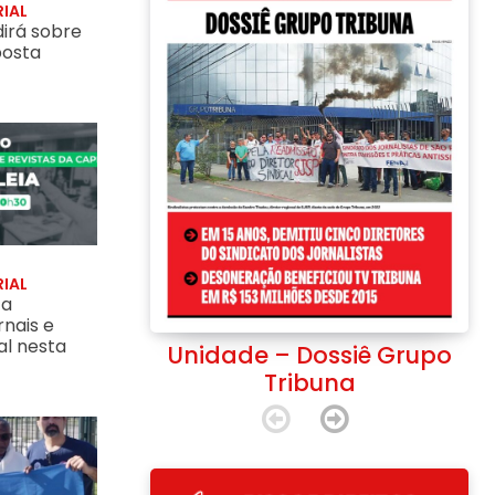
IAL
irá sobre
posta
cito de Israel invade hospital em Nablus e amarra médicos e enferme
oncentra na guerra EUA-Irã, Exército israelense assassina 57 pal
nível mais alto desde outubro de 2025; “isso não é um cessar-fogo”,
sembleia de jornais e revistas da capital nesta quarta-feira, 22 de 
IAL
ca
rnais e
al nesta
Unidade – Dossiê Grupo
Tribuna
dio
 discutir pauta de reivindicações do ACT 2026/2028
Brasil de Fato
recarização de trabalho durante ações em Sorocaba
Pisos