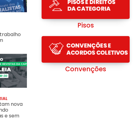
Pisos
 trabalho
Convenções
em
0, para discutir pauta do ACT 2026/2028
isolar as terras do Vale do Jordão, “celeiro da Palestina”, e entregá-l
ova proposta mantendo reajuste por faixas e sem valorização do piso
Convenções
IAL
ntam nova
ndo
as e sem