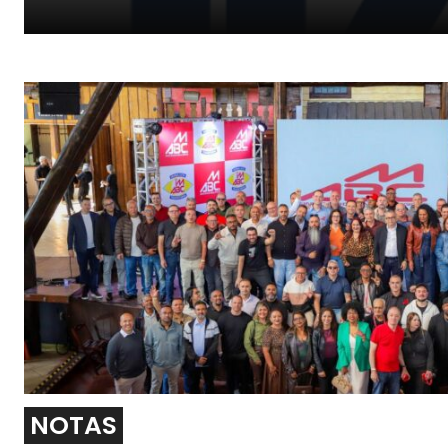
SJSP saúda nova direção dos Metalúrgicos do ABC
NOTAS