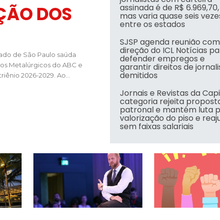
ÇÃO DOS
assinada é de R$ 6.969,70,
mas varia quase seis veze
entre os estados
SJSP agenda reunião com
direção do ICL Notícias p
stado de São Paulo saúda
defender empregos e
dos Metalúrgicos do ABC e
garantir direitos de jornal
demitidos
riênio 2026-2029. Ao...
Jornais e Revistas da Capi
categoria rejeita propost
patronal e mantém luta 
valorização do piso e reaj
sem faixas salariais
srael em 2023, num único ataque aéreo
prova realização de estudo para aperfeiçoar regras sobre comunica
Tel Aviv está pagando milhões de dólares a uma empresa 
Assembleia decidirá