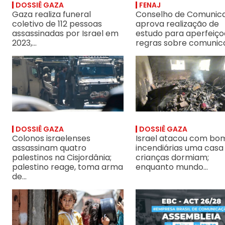
DOSSIÊ GAZA
FENAJ
Gaza realiza funeral
Conselho de Comunic
coletivo de 112 pessoas
aprova realização de
assassinadas por Israel em
estudo para aperfeiço
2023,...
regras sobre comunica
Colonos israelenses assassinam quatro palestinos na Cisjordânia
Israel atacou com bombas 
DOSSIÊ GAZA
DOSSIÊ GAZA
Colonos israelenses
Israel atacou com bo
assassinam quatro
incendiárias uma casa
palestinos na Cisjordânia;
crianças dormiam;
palestino reage, toma arma
enquanto mundo...
de...
Relatório da ONU sobre infanticídio cometido por Israel confirma 
Sindicatos convocam trabal