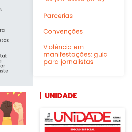
s
Parcerias
ara
Convenções
istas
Violência em
manifestações: guia
tal:
a
para jornalistas
por
uste
UNIDADE
ção pública em período eleitoral
dos EUA encarregada de treinar “chatbots” de IA para que falem bem
 sobre nova contraproposta patronal
Unidade – Dossiê Grupo Tribuna