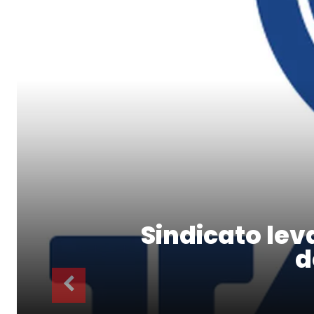
Sindicato lev
d