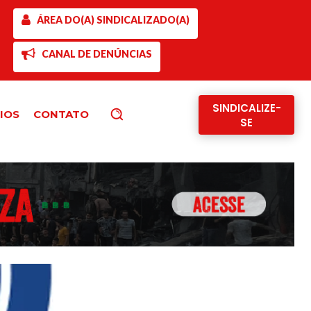
ÁREA DO(A) SINDICALIZADO(A)
CANAL DE DENÚNCIAS
SINDICALIZE-
IOS
CONTATO
Pesquisar
SE