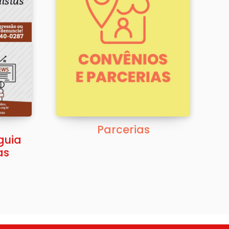
m
Parcerias
guia
as