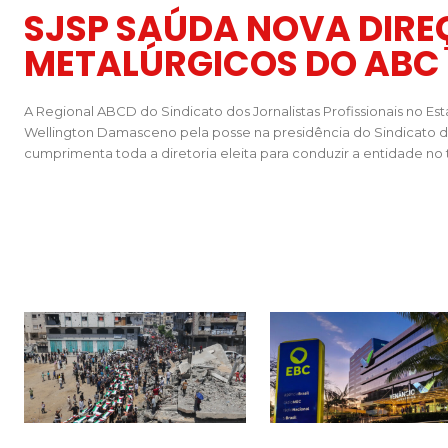
SJSP SAÚDA NOVA DIRE
METALÚRGICOS DO ABC
A Regional ABCD do Sindicato dos Jornalistas Profissionais no E
Wellington Damasceno pela posse na presidência do Sindicato 
cumprimenta toda a diretoria eleita para conduzir a entidade no t
Gaza realiza funeral coletivo de 112 pessoas assassinadas por I
Conselho de Comunicação a