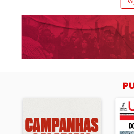
Ve
P
Campanhas salariais
Unidade –