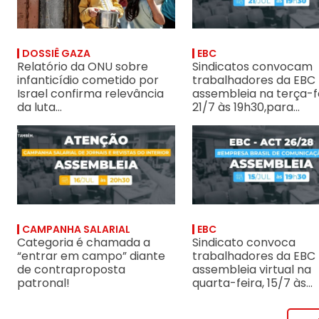
DOSSIÊ GAZA
EBC
Relatório da ONU sobre
Sindicatos convocam
infanticídio cometido por
trabalhadores da EBC
Israel confirma relevância
assembleia na terça-fe
da luta...
21/7 às 19h30,para...
Categoria é chamada a “entrar em campo” diante de contrapropo
Sindicato convoca trabalha
CAMPANHA SALARIAL
EBC
Categoria é chamada a
Sindicato convoca
“entrar em campo” diante
trabalhadores da EBC
de contraproposta
assembleia virtual na
patronal!
quarta-feira, 15/7 às...