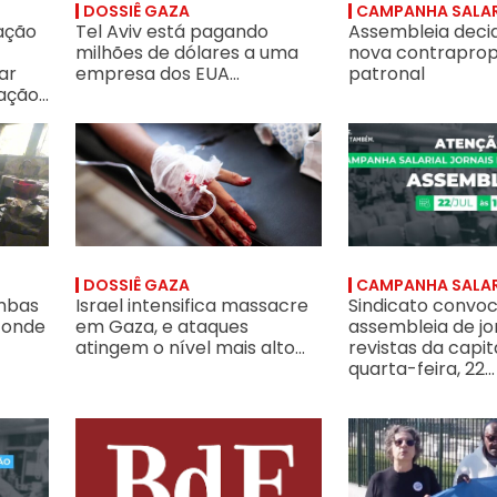
DOSSIÊ GAZA
CAMPANHA SALAR
ação
Tel Aviv está pagando
Assembleia decid
milhões de dólares a uma
nova contrapro
ar
empresa dos EUA...
patronal
ção...
; palestino reage, toma arma de colono e mata dois agressores; Exér
incendiárias uma casa onde crianças dormiam; enquanto mundo se c
Israel intensifica massacre em Gaza, e ataques atingem o 
Sindicato convoca as
DOSSIÊ GAZA
CAMPANHA SALAR
mbas
Israel intensifica massacre
Sindicato convo
 onde
em Gaza, e ataques
assembleia de jo
atingem o nível mais alto...
revistas da capit
quarta-feira, 22...
relevância da luta heroica dos jornalistas palestinos contra o genocí
hadores da EBC para assembleia na terça-feira, 21/7 às 19h30,para
SJSP convoca assembleia com os jornalistas da Cpmídias/
Sindicato discute p